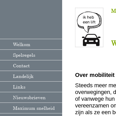
M
W
Welkom
Spelregels
Contact
Over mobiliteit
Landelijk
Steeds meer men
Links
overwegingen, do
Nieuwsbrieven
of vanwege hun l
vereenzamen omd
Maximum snelheid
zijn als ze een