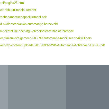
.nl/pagina23.html
it.nl/buurt-mobiel-utrecht
tschap/maatschappelijk/mobiliteit
ld.nl/diensten/anwb-automaatje-barneveld
nl/feestelijke-opening-vervoersdienst-haaloe-brengoe
er.nl/nieuws/algemeen/685699/automaatje-mobiliseert-vrijwilligers
terveld/wp-content/uploads/2016/09/ANWB-Automaatje-Achterveld-DAVA-.pdf