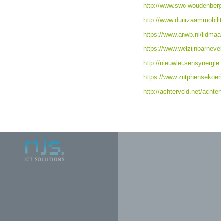
http://www.swo-woudenberg
http://www.duurzaammobilite
https://www.anwb.nl/lidmaa
https://www.welzijnbarneve
http://nieuwleusensynergie.
https://www.zutphensekoeri
http://achterveld.net/ach