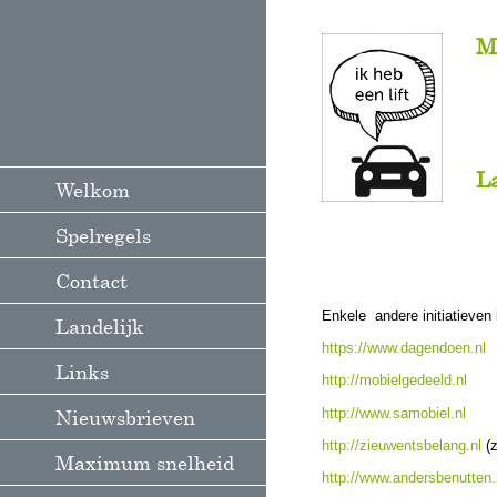
M
L
Welkom
Spelregels
Contact
Enkele andere initiatieven 
Landelijk
https://www.dagendoen.nl
Links
http://mobielgedeeld.nl
http://www.samobiel.nl
Nieuwsbrieven
http://zieuwentsbelang.nl
(z
Maximum snelheid
http://www.andersbenutten.